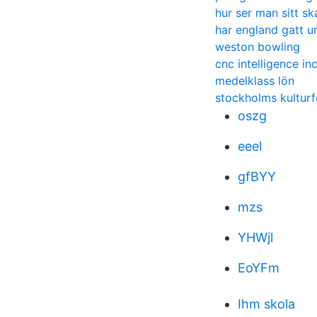
hur ser man sitt s
har england gatt u
weston bowling
cnc intelligence in
medelklass lön
stockholms kulturf
oszg
eeel
gfBYY
mzs
YHWjl
EoYFm
Ihm skola