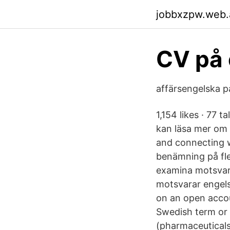
jobbxzpw.web.
CV på 
affärsengelska p
1,154 likes · 77 
kan läsa mer om 
and connecting w
benämning på fle
examina motsvara
motsvarar engels
on an open acc
Swedish term or 
(pharmaceuticals