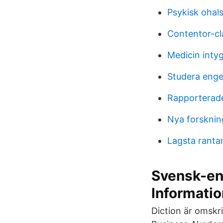
Psykisk ohal
Contentor-cl
Medicin intyg
Studera enge
Rapporterade
Nya forsknin
Lagsta ranta
Svensk-en
Informatio
Diction är omskr