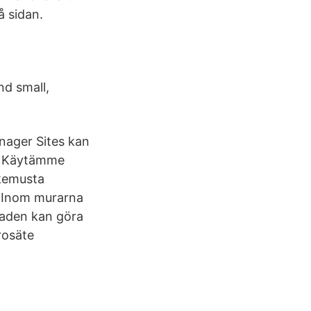
å sidan.
nd small,
nager Sites kan
ch Käytämme
okemusta
a Inom murarna
lnaden kan göra
rosäte