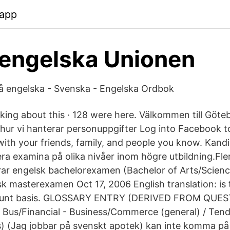
app
engelska Unionen
å engelska - Svenska - Engelska Ordbok
talking about this · 128 were here. Välkommen till Gö
hur vi hanterar personuppgifter Log into Facebook to
ith your friends, family, and people you know. Kan
ra examina på olika nivåer inom högre utbildning.Fle
r engelsk bachelorexamen (Bachelor of Arts/Science
k masterexamen Oct 17, 2006 English translation: is
ount basis. GLOSSARY ENTRY (DERIVED FROM QUE
Bus/Financial - Business/Commerce (general) / Ten
) (Jag jobbar på svenskt apotek) kan inte komma på