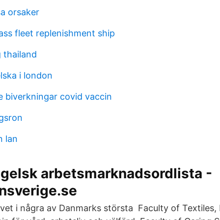
sa orsaker
ass fleet replenishment ship
 thailand
lska i london
 biverkningar covid vaccin
gsron
n lan
gelsk arbetsmarknadsordlista -
nsverige.se
ivet i några av Danmarks största Faculty of Textiles,