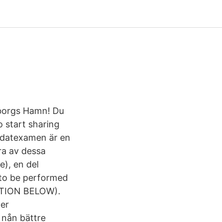
teborgs Hamn! Du
 start sharing
didatexamen är en
ra av dessa
), en del
 to be performed
STION BELOW).
der
 nån bättre