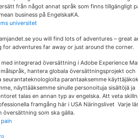
ersätt från något annat språk som finns tillgängligt p
 mean business på EngelskaKA.
lms universitet
amjandet.se you will find lots of adventures – great a
 for adventures far away or just around the corner.
i med integrerad översättning i Adobe Experience Ma
a målspråk, hantera globala översättningsprojekt o
ta seurantateknologioita parantaaksemme käyttäjäk
mme, näyttääksemme sinulle personoituja sisältöjä j
ontoret talas en annan typ av engelska. Att veta skil
rofessionella framgång här i USA Näringslivet Varje lä
 översättning som ska gälla.
 pain
ro