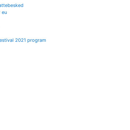
kattebesked
r eu
c
estival 2021 program