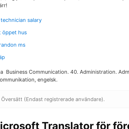
rr!
technician salary
 öppet hus
randon ms
läp
ta Business Communication. 40. Administration. Admi
ommunikation, engelsk.
 Översätt (Endast registrerade användare).
rosoft Translator för fö