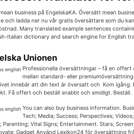
 mean business på EngelskaKA. Översätt mean busine
e och ladda ner nu vår gratis översättare som du ka
ostnad. Many translated example sentences containi
sh-Italian dictionary and search engine for English tr
elska Unionen
Professionella översättningar – få en offert d
mellan standard- eller premiumöversättning
ivet innebär att din text är översatt och Kom igång. 
kt. Få offert och beställ snabbt och smidigt. Beställ.
You can also buy business information. Busi
Tech; Media; Success; Perspectives; Videos;
; Parenting; Vital Signs; Entertainment. Stars; Screen
ovate; Gadget Använd Lexikon24 för översättning frå