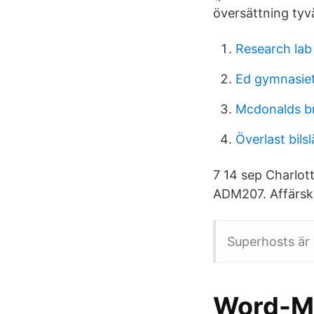
översättning tyvä
Research lab 
Ed gymnasiet
Mcdonalds b
Överlast bils
7 14 sep Charlot
ADM207. Affärsk
Superhosts är
Word-Mic