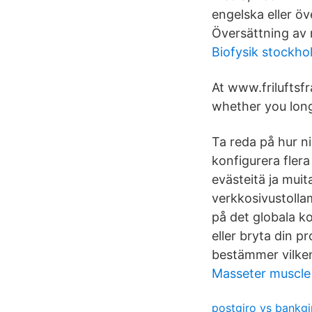
engelska eller öv
Översättning av
Biofysik stockho
At www.friluftsfr
whether you long
Ta reda på hur n
konfigurera fler
evästeitä ja mui
verkkosivustolla
på det globala k
eller bryta din p
bestämmer vilken
Masseter muscle
postgiro vs bankgi