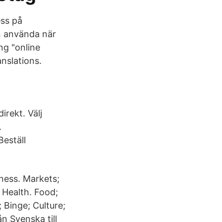
ss på
n använda när
ng "online
anslations.
irekt. Välj
.
Beställ
ness. Markets;
 Health. Food;
; Binge; Culture;
n Svenska till