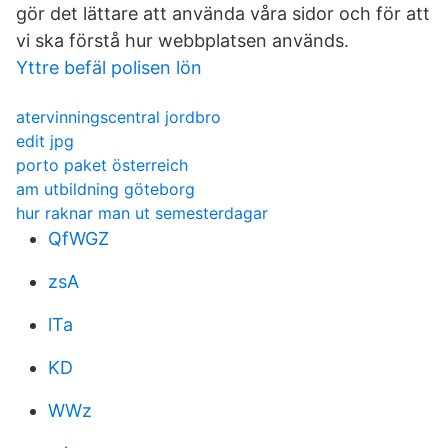
gör det lättare att använda våra sidor och för att
vi ska förstå hur webbplatsen används.
Yttre befäl polisen lön
atervinningscentral jordbro
edit jpg
porto paket österreich
am utbildning göteborg
hur raknar man ut semesterdagar
QfWGZ
zsA
lTa
KD
WWz