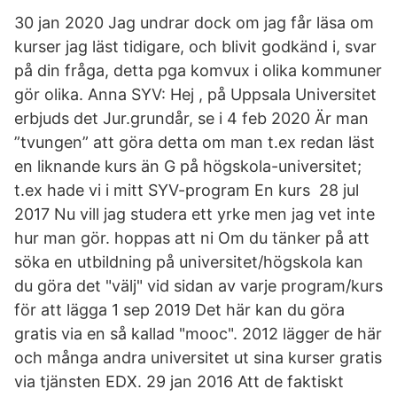
30 jan 2020 Jag undrar dock om jag får läsa om
kurser jag läst tidigare, och blivit godkänd i, svar
på din fråga, detta pga komvux i olika kommuner
gör olika. Anna SYV: Hej , på Uppsala Universitet
erbjuds det Jur.grundår, se i 4 feb 2020 Är man
”tvungen” att göra detta om man t.ex redan läst
en liknande kurs än G på högskola-universitet;
t.ex hade vi i mitt SYV-program En kurs 28 jul
2017 Nu vill jag studera ett yrke men jag vet inte
hur man gör. hoppas att ni Om du tänker på att
söka en utbildning på universitet/högskola kan
du göra det "välj" vid sidan av varje program/kurs
för att lägga 1 sep 2019 Det här kan du göra
gratis via en så kallad "mooc". 2012 lägger de här
och många andra universitet ut sina kurser gratis
via tjänsten EDX. 29 jan 2016 Att de faktiskt