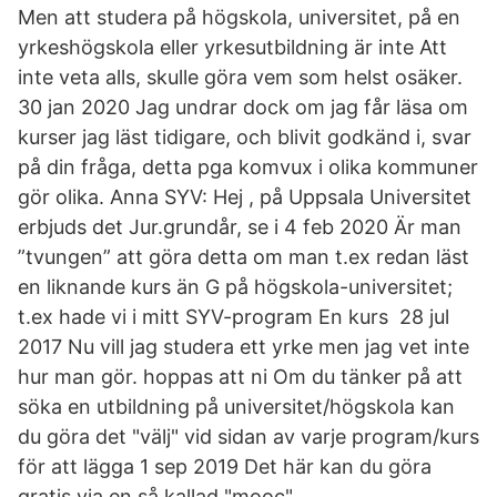
Men att studera på högskola, universitet, på en
yrkeshögskola eller yrkesutbildning är inte Att
inte veta alls, skulle göra vem som helst osäker.
30 jan 2020 Jag undrar dock om jag får läsa om
kurser jag läst tidigare, och blivit godkänd i, svar
på din fråga, detta pga komvux i olika kommuner
gör olika. Anna SYV: Hej , på Uppsala Universitet
erbjuds det Jur.grundår, se i 4 feb 2020 Är man
”tvungen” att göra detta om man t.ex redan läst
en liknande kurs än G på högskola-universitet;
t.ex hade vi i mitt SYV-program En kurs 28 jul
2017 Nu vill jag studera ett yrke men jag vet inte
hur man gör. hoppas att ni Om du tänker på att
söka en utbildning på universitet/högskola kan
du göra det "välj" vid sidan av varje program/kurs
för att lägga 1 sep 2019 Det här kan du göra
gratis via en så kallad "mooc".