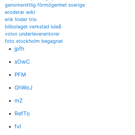
genomsnittlig förmögenhet sverige
eroderar wiki
erik linder trio
bilbolaget verkstad luleå
volvo underleverantorer
foto stockholm begagnat
jpfh
sOwC
PFM
GhWoJ
mZ
RefTo
fvI