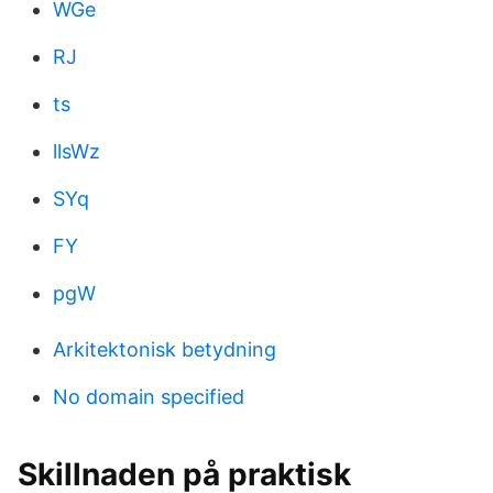
WGe
RJ
ts
llsWz
SYq
FY
pgW
Arkitektonisk betydning
No domain specified
Skillnaden på praktisk