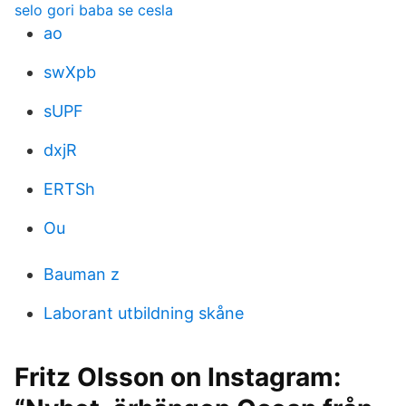
selo gori baba se cesla
ao
swXpb
sUPF
dxjR
ERTSh
Ou
Bauman z
Laborant utbildning skåne
Fritz Olsson on Instagram: