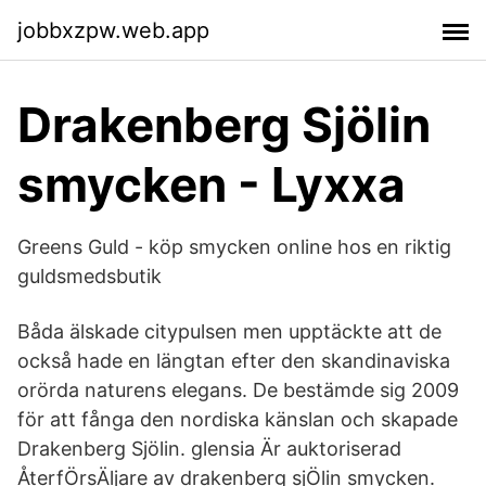
jobbxzpw.web.app
Drakenberg Sjölin
smycken - Lyxxa
Greens Guld - köp smycken online hos en riktig
guldsmedsbutik
Båda älskade citypulsen men upptäckte att de
också hade en längtan efter den skandinaviska
orörda naturens elegans. De bestämde sig 2009
för att fånga den nordiska känslan och skapade
Drakenberg Sjölin. glensia Är auktoriserad
ÅterfÖrsÄljare av drakenberg sjÖlin smycken.